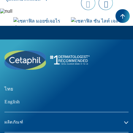
Prev
next
ious
เซตาฟิล มอยซ์เจอไร
เซตาฟิล ซัน ไลท์ เจล
ซิ่ง ครีม
เอสพีเอฟ 50+
ไทย
ซื้อเลย
ซื้อเลย
English
ผลิตภัณฑ์