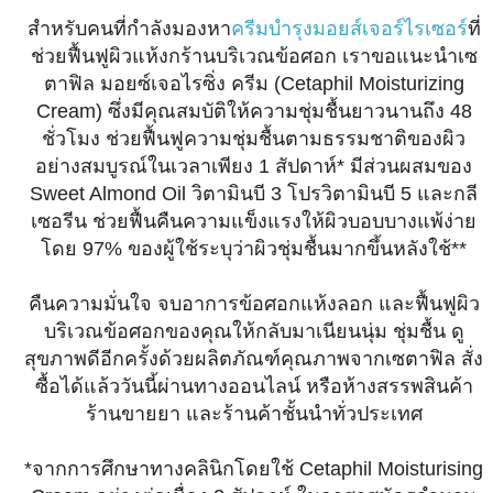
สำหรับคนที่กำลังมองหา
ครีมบำรุงมอยส์เจอร์ไรเซอร์
ที่
ช่วยฟื้นฟูผิวแห้งกร้านบริเวณข้อศอก เราขอแนะนำเซ
ตาฟิล มอยซ์เจอไรซิ่ง ครีม (Cetaphil Moisturizing
Cream) ซึ่งมีคุณสมบัติให้ความชุ่มชื้นยาวนานถึง 48
ชั่วโมง ช่วยฟื้นฟูความชุ่มชื้นตามธรรมชาติของผิว
อย่างสมบูรณ์ในเวลาเพียง 1 สัปดาห์* มีส่วนผสมของ
Sweet Almond Oil วิตามินบี 3 โปรวิตามินบี 5 และกลี
เซอรีน ช่วยฟื้นคืนความแข็งแรงให้ผิวบอบบางแพ้ง่าย
โดย 97% ของผู้ใช้ระบุว่าผิวชุ่มชื้นมากขึ้นหลังใช้**
คืนความมั่นใจ จบอาการข้อศอกแห้งลอก และฟื้นฟูผิว
บริเวณข้อศอกของคุณให้กลับมาเนียนนุ่ม ชุ่มชื้น ดู
สุขภาพดีอีกครั้งด้วยผลิตภัณฑ์คุณภาพจากเซตาฟิล สั่ง
ซื้อได้แล้ววันนี้ผ่านทางออนไลน์ หรือห้างสรรพสินค้า
ร้านขายยา และร้านค้าชั้นนำทั่วประเทศ
*จากการศึกษาทางคลินิกโดยใช้ Cetaphil Moisturising