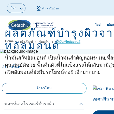
ไทย
ค้นหาในร้าน
ใหม่
ผลิต
ผลิตภัณฑ์บำรุงผิวจา
Home
ทอัลมอนด์
ผลิตภัณฑ์
วัตถุ ดิบ
น้ำมันสวีทอัลมอนด์
ผลิตภัณฑ์ทำความสะอาดผิว
ขั้นตอนการดูแลผิวด้วยสกิน
ผิวมัน สิวแล
ผิวแพ้จากมลพ
แคร์
เริ่มใหม่
ผลิตภัณฑ์ทำความสะอาดผิว
ผิวหมองคล้ำ
น้ำมันสวีทอัลมอนด์ เป็นน้ำมันสำคัญหอมระเหยที่ส
หน้า
ในวันที่ฤดูฝุ่นครองเมือง
ชื้น
ผิวแพ้ของคน
คุณสมบัติช่วย ฟื้นคืนผิวที่ไม่แข็งแรงให้กลับมามีส
2 การค้นหา
สวีทอัลมอนด์ยังมีประโยชน์ต่อผิวอีกมากมาย
ผลิตภัณฑ์ทำความสะอาดผิว
ตัวช่วยดูแลผิวหน้าให้สะอาด
เครื่องสำอาง
รีมูฟจุดด่างด
กาย
หมดจดจาก PM2.5
บนผิว
สม่ำเสมอ
ตั้งค่าใหม่
มอยซ์เจอไรเซอร์ & เซรั่ม
บอกลา 5 สัญญาณผิวแพ้ง่าย
ผิวแห้งกร้าน
รักษาสิวผดใ
บำรุงผิวหน้า
ถูกวิธี
เซตาฟิล มอ
เลือกคลีนเซอร์ที่ใช่ตาม
ผิวมีอาการผื่
มอยซ์เจอไรเซอร์บำรุงผิว
มอยซ์เจอไรเซอร์บำรุงผิว
สไตล์ผิวคุณ
หยุดผิวแห้งก
ผิวระคายเคื
กาย
ขุย ด้วยมอยซ์