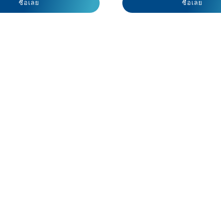
ซื้อเลย
ซื้อเลย
พาวเวอร์ โซลูชัน”
น้ำมันสวีทอัลมอนด์
นียน ขรุขระ ลอก
นผื่นแพ้ผิวหนัง
เคล็ดลับล้างหน้าด้วยเซตา
โทโคฟีรอล
itis
ฟิล ซูธติ้ง โฟมวอช
สมอ มีจุดด่างดำ
ิวแห้ง แดง หน้า
ผิวสุขภาพดีแบบฉบับเซตา
ด้วยเซ็ท CTMP
ฟิล
ผิวหนังให้กลับมา
ั้ง ด้วยขั้นตอน
พิเศษ