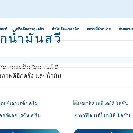
ภัณฑ์
เคล็ดลับการดูแลผิว
ทำไมต้องเซตาฟิล
สถานที่จำหน่าย
ส่วนผสม
กน้ำมันสวี
ะริ้วรอยจากสิว
ิษ ฝุ่น ควัน
ผิวแห้ง
การดูแลระบบนิเวศผิวเพื่อ
ว่านหางจระเข้
ป้องกันผิวแพ้ง่าย
 ขาดความชุ่ม
ผิวผสม
น้ำมันอะโวคาโด
กัดจากเมล็ดอัลมอนด์ มี
ออกกำลังกาย
5 เหตุผลที่คุณจะรัก “เซตา
ุขภาพดีอีกครั้ง และน้ำมัน
ผิวธรรมดา
เซราไมด์
ฟิล”
และสิ่งสกปรก
ำ ปรับสีผิวไม่
ผิวมัน
กลีเซอรีน
การอ่านฉลากสำหรับผิวแพ้
ง่าย
กรดไฮยาลูโรนิก
ห้หายขาดอย่าง
เซตาฟิลปรับสูตร “ผิวแพ้
ไนอะซินาไมด์
ยซ์เจอไรซิ่ง ครีม
เซตาฟิล เบบี้ เดย์ลี่ โลชั่น
นภูมิแพ้
อย่ายอมแพ้”
ร้าน ลอกเป็น
แพนทีนอล
อง แห้งแตก
เจอไรเซอร์ที่
หมดห่วงเรื่องผิวด้วย “สกิน