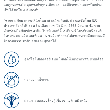
แลดูกระจ่างใส จุดด่างดำดูลดเลือนลง และสีผิวดูสม่ำเสมอขึ้นอย่าง
เห็นได้ชัดใน 4 สัปดาห์*
*จากการศึกษาทางคลินิกในอาสาสมัครผู้หญิงชาวเอเชียโดย IEC
ประเทศสิงคโปร์ ระหว่างเดือน ก.พ. ถึง มี.ค. 2563 จำนวน 41 ราย
สำหรับผลิตภัณฑ์เซตาฟิล ไบรท์ เฮลธ์ตี้ เรเดียนซ์ ไบรท์เทนนิ่ง เดย์
โพรเทคชั่น ครีม เอสพีเอฟ 15 *เครื่องสำอางไม่สามารถเปลี่ยนแปลงสี
ผิวตามธรรมชาติของแต่ละบุคคลได้
สูตรไฮโปอัลเลอร์เจนิก ไม่ก่อให้เกิดอาการระคายเคือง
ปราศจากน้ำหอม
ผ่านการทดสอบโดยผู้เชี่ยวชาญด้านผิวหนัง