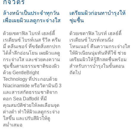
กิจวัตร
ล้างหน้าเป็นประจำทุกวัน
เตรียมผิวก่อนทาบำรุงให้
เพื่อเผยผิวแลดูกระจ่างใส
ชุ่มชื้น
ด้วยเซตาฟิล ไบรท์ เฮลธ์ตี้
ด้วยเซตาฟิล ไบรท์ เฮลธ์ตี้
เรเดียนซ์ ไบรท์เนส รีวีล ครีม
เรเดียนซ์ ไบรท์เทนนิ่ง
มี่ คลีนเซอร์ ที่ขจัดสิ่งสกปรก
โทนเนอร์ คืนความกระจ่างใส
ได้ล้ำลึกอ่อนโยน เผยผิวแลดู
ให้ผิวเนียนนุ่มทันทีที่ใช้ ช่วย
กระจ่างใส และช่วยคงความ
เตรียมผิวให้รู้สึกสดชื่นพร้อม
ชุ่มชื้นตามธรรมชาติของผิว
สำหรับการบำรุงในขั้นตอน
ด้วย GentleBright
ถัดไป
Technology ที่ประกอบด้วย
Niacinamide หรือวิตามินบี 3
และสารสกัดธรรมชาติจาก
ดอก Sea Daffodil ที่มี
คุณสมบัติช่วยให้ลดเลือนจุด
ด่างดำ ทำให้ผิวแลดูกระจ่าง
ใสขึ้น และปรับสีผิวให้ดู
สม่ำเสมอ