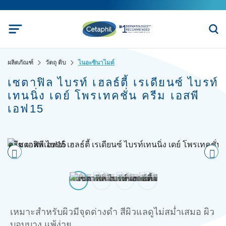
ผลิตภัณฑ์
วัตถุ ดิบ
ไนอะซินาไมด์
เซตาฟิล ไบรท์ เฮลธ์ตี้ เรเดียนซ์ ไบรท์
เทนนิ่ง เดย์ โพรเทคชั่น ครีม เอสพี
เอฟ15
Pre
nex
vio
t
us
เหมาะสำหรับผิวมีจุดด่างดำ สีผิวแลดูไม่สม่ำเสมอ ผิว
บอบบาง แพ้ง่าย