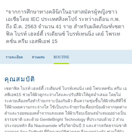
*จากการศึกษาทางคลินิกในอาสาสมัครผู้หญิงชาว
เอเชียโดย IEC ประเทศสิงคโปร์ ระหว่างเดือน ก.พ.
ถึง มี.ค. 2563 จำนวน 41 ราย สำหรับผลิตภัณฑ์เซตา
ฟิล ไบรท์ เฮลธ์ตี้ เรเดียนซ์ ไบรท์เทนนิ่ง เดย์ โพรเท
คชั่น ครีม เอสพีเอฟ 15
รายละเอียด
ส่วนผสม
ROUTINE
คุณสมบัติ
เซตาฟิล ไบรท์ เฮลธ์ตี้ เรเดียนซ์ ไบรท์เทนนิ่ง เดย์ โพรเทคชั่น ครีม เอ
สพีเอฟ15 ช่วยให้ผิวดูกระจ่างใสและปรับสีผิวให้ดูสม่ำเสมอ โดยไม่
ระคายเคืองหรือทำร้ายเกราะป้องกันผิว คืนความชุ่มชื้นให้ผิวทันทีที่ใช้
ให้ผิวเผยความกระจ่างใส ใช้เป็นประจำทุกวันเพื่อปกป้องผิวจากจุดด่าง
ดำและรอยหมองคล้ำจากแสงแดด ให้ผิวเรียบเนียนสม่ำเสมออย่างเป็น
ธรรมชาติ และด้วย GentleBright Technology ที่ประกอบด้วย 2 ส่วน
ประกอบหลัก คือ Niacinamide หรือวิตามินบี 3 และสารสกัดธรรมชาติ
จากดอก Sea Daffodil ที่มีคุณสมบัติช่วยลดเลือนจุดด่างดำ ช่วยให้ผิว