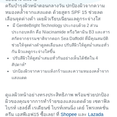
ครีมบำรุงผิวหน้าตอนกลางวัน ปกป้องผิวจากความ
หมองคล้ำจากแสงแดด ด้วยสูตร SPF 15 ช่วยลด
เลือนจุดด่างดำ เผยผิวเรียบเนียนแลดูกระจ่างใส
มี GentleBright Technology ประกอบด้วย 2 ส่วน
ประกอบหลัก คือ Niacinamide หรือวิตามิน B3 และสาร
สกัดจากธรรมชาติจากดอก Sea Daffodil ที่มีคุณสมบัติ
ช่วยให้จุดด่างดำดูลดเลือนลง ปรับสีผิวให้ดูสม่ำเสมอทั่ว
กัน ผิวแลดูกระจ่างใสขึ้น
ปรับสีผิวให้ดูสม่ำเสมอทั่วกันอย่างเห็นได้ชัดใน 4
สัปดาห์*
ปกป้องผิวจากความแห้งกร้านและความหมองคล้ำจาก
แสงแดด
ดูแลผิวหน้าอย่างทรงประสิทธิภาพ พร้อมช่วยปกป้อง
ผิวของคุณจากการทำร้ายของแสงแดดด้วย เซตาฟิล
ไบรท์ เฮลธ์ตี้ เรเดียนซ์ ไบรท์เทนนิ่ง เดย์ โพรเทคชั่น
ครีม เอสพีเอฟ15 ซื้อเลย! ที่
Shopee
และ
Lazada