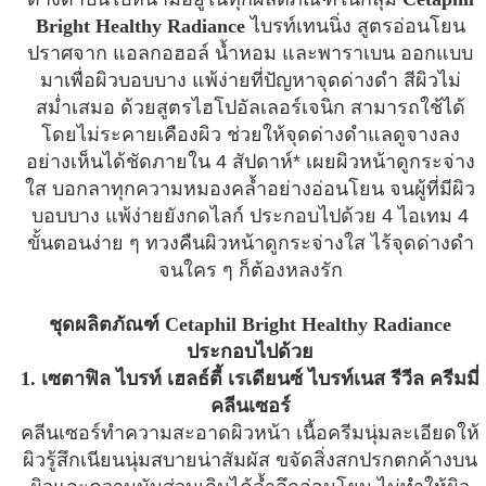
Bright Healthy Radiance
ไบรท์เทนนิ่ง สูตรอ่อนโยน
ปราศจาก แอลกอฮอล์ น้ำหอม และพาราเบน ออกแบบ
มาเพื่อผิวบอบบาง แพ้ง่ายที่ปัญหาจุดด่างดำ สีผิวไม่
สม่ำเสมอ ด้วยสูตรไฮโปอัลเลอร์เจนิก สามารถใช้ได้
โดยไม่ระคายเคืองผิว ช่วยให้จุดด่างดำแลดูจางลง
อย่างเห็นได้ชัดภายใน 4 สัปดาห์* เผยผิวหน้าดูกระจ่าง
ใส บอกลาทุกความหมองคล้ำอย่างอ่อนโยน จนผู้ที่มีผิว
บอบบาง แพ้ง่ายยังกดไลก์ ประกอบไปด้วย 4 ไอเทม 4
ขั้นตอนง่าย ๆ ทวงคืนผิวหน้าดูกระจ่างใส ไร้จุดด่างดำ
จนใคร ๆ ก็ต้องหลงรัก
ชุดผลิตภัณฑ์ Cetaphil Bright Healthy Radiance
ประกอบไปด้วย
1. เซตาฟิล ไบรท์ เฮลธ์ตี้ เรเดียนซ์ ไบรท์เนส รีวีล ครีมมี่
คลีนเซอร์
คลีนเซอร์ทำความสะอาดผิวหน้า เนื้อครีมนุ่มละเอียดให้
ผิวรู้สึกเนียนนุ่มสบายน่าสัมผัส ขจัดสิ่งสกปรกตกค้างบน