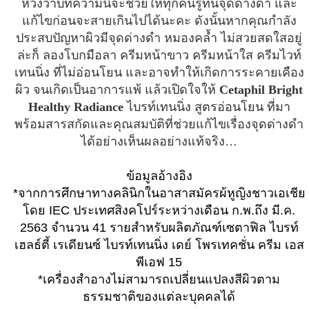
หวังว่าบทความนี้จะช่วยให้ทุกคนรู้ทันจุดด่างดำ และ
แก้ไขก่อนจะสายเกินไปได้นะคะ ดังนั้นหากคุณกำลัง
ประสบปัญหาผิวมีจุดด่างดำ หมองคล้ำ ไม่สวยสดใสอยู่
ล่ะก็ ลองโบกมือลา ครีมหน้าขาว ครีมหน้าใส ครีมไวท์
เทนนิ่ง ที่ไม่อ่อนโยน และอาจทำให้เกิดการระคายเคือง
ผิว จนเกิดเป็นอาการแพ้ แล้วเปิดใจให้
Cetaphil Bright
Healthy Radiance
ไบรท์เทนนิ่ง สูตรอ่อนโยน ที่มา
พร้อมสารสกัดและคุณสมบัติที่ช่วยแก้ไขเรื่องจุดด่างดำ
ได้อย่างเห็นผลอย่างแท้จริง…
ข้อมูลอ้างอิง
*จากการศึกษาทางคลินิกในอาสาสมัครผ้หูญิงชาวเอเชีย
โดย IEC ประเทศสิงคโปร์ระหว่างเดือน ก.พ.ถึง มี.ค.
2563 จำนวน 41 รายสำหรับผลิตภัณฑ์เซตาฟิล ไบรท์
เฮลธ์ตี้ เรเดียนซ์ ไบรท์เทนนิ่ง เดย์ โพรเทคชั่น ครีม เอส
พีเอฟ 15
*เครื่องสำอางไม่สามารถเปลี่ยนแปลงสีผิวตาม
ธรรมชาติของแต่ละบุคคลได้