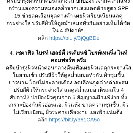
ครีมบำรุงผิวหน้าตอนกลางวัน ปกป้องผิวจากความแห้ง
กร้านและความหมองคล้ำจากแสงแดดด้วยสูตร SPF
15 ช่วยลดเลือนจุดด่างดำ เผยผิวเรียบเนียนแลดู
กระจ่างใส ปรับสีผิวให้ดูสม่ำเสมอทั่วกันอย่างเห็นได้ชัด
ใน 4 สัปดาห์*
คลิก
https://bit.ly/3jQgBDe
4.
เซตาฟิล ไบรท์ เฮลธ์ตี้ เรเดียนซ์ ไบรท์เทนนิ่ง ไนท์
คอมฟอร์ท ครีม
ครีมบำรุงผิวหน้าตอนกลางคืนเพื่อเผยผิวแลดูกระจ่างใส
ในยามเช้า ปรับสีผิวให้ดูสม่ำเสมอทั่วกัน ผิวชุ่มชื้น
ยาวนาน โดยไม่ระคายเคือง ลดเลือนจุดด่างดำสะสม
ปรับสีผิวให้กระจ่างใส แลดูสม่ำเสมอ เห็นผลใน 4
สัปดาห์2 ปกป้องผิวคุณจาก 5 สัญญาณผิวแพ้ง่าย ทั้ง
เกราะป้องกันผิวอ่อนแอ, ผิวแห้ง ขาดความชุ่มชื้น, ผิว
ไม่เรียบเนียน, ผิวระคายเคืองง่าย และผิวแน่นตึง
คลิก
https://bit.ly/361CA5o