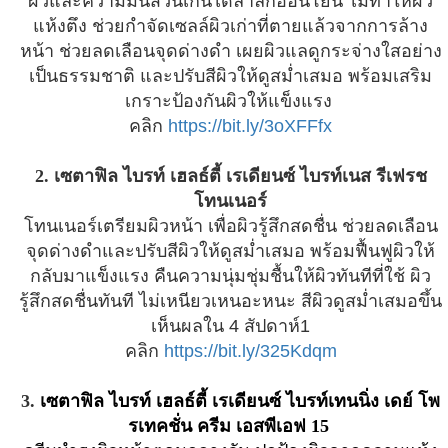
ผิวและความมันส่วนเกินได้ล้ำลึกอ่อนโยน ไม่ทำให้ผิว
แห้งตึง ช่วยกำจัดเซลล์ผิวเก่าที่ตายแล้วจากการล้าง
หน้า ช่วยลดเลือนจุดด่างดำ เผยผิวแลดูกระจ่างใสอย่าง
เป็นธรรมชาติ และปรับสีผิวให้ดูสม่ำเสมอ พร้อมเสริม
เกราะป้องกันผิวให้แข็งแรง
คลิก
https://bit.ly/3oXFFfx
2. เซตาฟิล ไบรท์ เฮลธ์ตี้ เรเดียนซ์ ไบรท์เนส รีเฟรช
โทนเนอร์
โทนเนอร์เตรียมผิวหน้า เพื่อผิวรู้สึกสดชื่น ช่วยลดเลือน
จุดด่างดำและปรับสีผิวให้ดูสม่ำเสมอ พร้อมฟื้นฟูผิวให้
กลับมาแข็งแรง คืนความนุ่มชุ่มชื้นให้ผิวทันทีที่ใช้ ผิว
รู้สึกสดชื่นทันที ไม่เหนียวเหนอะหนะ สีผิวดูสม่ำเสมอขึ้น
เห็นผลใน 4 สัปดาห์1
คลิก
https://bit.ly/325Kdqm
3.
เซตาฟิล ไบรท์ เฮลธ์ตี้ เรเดียนซ์ ไบรท์เทนนิ่ง เดย์ โพ
รเทคชั่น ครีม เอสพีเอฟ 15