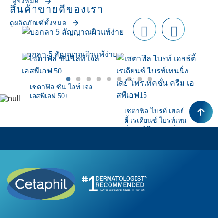
ดูทั้งหมด
สินค้าขายดีของเรา
ดูผลิตภัณฑ์ทั้งหมด
Prev
next
ious
บอกลา 5 สัญญาณผิวแพ้ง่าย
รู้
เซตาฟิล ซัน ไลท์ เจล
เอสพีเอฟ 50+
เซตาฟิล ไบรท์ เฮลธ์
ตี้ เรเดียนซ์ ไบรท์เทน
นิ่ง เดย์ โพรเทคชั่น
ครีม เอสพีเอฟ15
ซื้อเลย
ซื้อเลย