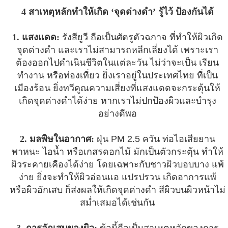
4 สาเหตุหลักทำให้เกิด ‘จุดด่างดำ’ รู้ไว้ ป้องกันได้
1. แสงแดด:
รังสียูวี ถือเป็นศัตรูตัวฉกาจ ที่ทำให้ผิวเกิด
จุดด่างดำ และเราไม่สามารถหลีกเลี่ยงได้ เพราะเรา
ต้องออกไปดำเนินชีวิตในแต่ละวัน ไม่ว่าจะเป็น เรียน
ทำงาน หรือท่องเที่ยว ยิ่งเราอยู่ในประเทศไทย ที่เป็น
เมืองร้อน ยิ่งทวีคูณความเสี่ยงที่แสงแดดจะกระตุ้นให้
เกิดจุดด่างดำได้ง่าย หากเราไม่ปกป้องผิวและบำรุง
อย่างดีพอ
2. มลพิษในอากาศ:
ฝุ่น PM 2.5 ควัน ท่อไอเสียยาน
พาหนะ ไอน้ำ หรือเกสรดอกไม้ มักเป็นตัวกระตุ้น ทำให้
ผิวระคายเคืองได้ง่าย โดยเฉพาะกับชาวผิวบอบบาง แพ้
ง่าย ยิ่งจะทำให้ผิวอ่อนแอ แปรปรวน เกิดอาการแพ้
หรือผิวอักเสบ ก็ส่งผลให้เกิดจุดด่างดำ สีผิวบนผิวหน้าไม่
สม่ำเสมอได้เช่นกัน
3. การอักเสบของผิว:
ข้อนี้ถือเป็นสาเหตุหลักของการ