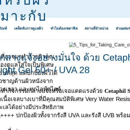
หมาะกับ
ภัณฑ์
เคล็ดลับการดูแลผิว
ทำไมต้องเซตาฟิล
สถานที่จำหน่าย
ส่วนผสม
ะริ้วรอยจากสิว
ิษ ฝุ่น ควัน
ผิวแห้ง
การดูแลระบบนิเวศผิวเพื่อ
ว่านหางจระเข้
กลางแจ้งอย่างมั่นใจ ด้วย Cetap
นที่อาจมาทำร้ายผิวคุณ
ป้องกันผิวแพ้ง่าย
้องดูแลใส่ใจเป็นพิเศษ
 ขาดความชุ่ม
ผิวผสม
น้ำมันอะโวคาโด
ight Gel 50+ / UVA 28
ออกกำลังกาย
5 เหตุผลที่คุณจะรัก “เซตา
นที่สุด แต่ปกป้องผิวได้
ผิวธรรมดา
เซราไมด์
ฟิล”
่ยวชาญด้านผิวหนังจาก
และสิ่งสกปรก
ำ ปรับสีผิวไม่
ผิวมัน
กลีเซอรีน
่วงเวลา และทุกไลฟ์สไตล์
การอ่านฉลากสำหรับผิวแพ้
ี่ต้องทำกิจกรรมกลางแจ้งหรือเจอแดดแรงด้วย
Cetaphil 
ง่าย
นื้อเจลบางเบาที่มีคุณสมบัติพิเศษ Very Water Resis
กรดไฮยาลูโรนิก
ห้หายขาดอย่าง
ะเลได้อย่างมีประสิทธิภาพ
เซตาฟิลปรับสูตร “ผิวแพ้
ไนอะซินาไมด์
นภูมิแพ้
++++ ปกป้องผิวทั้งจากรังสี UVA และรังสี UVB พร้อ
อย่ายอมแพ้”
ร้าน ลอกเป็น
แพนทีนอล
อง แห้งแตก
เจอไรเซอร์ที่
หมดห่วงเรื่องผิวด้วย “สกิน