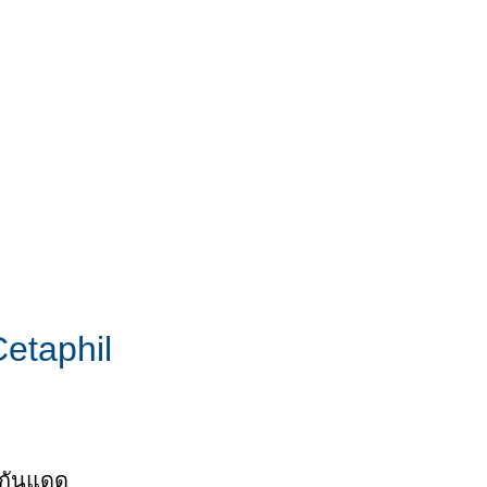
etaphil
มกันแดด