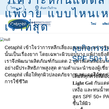
ไทย
ค้นหาในร้าน
แพ้ง่าย แบบไหนเ
เราที่สุด
ใหม่
ผลิต
ผลิตภัณฑ์ทำความสะอาดผิว
ขั้นตอนการดูแลผิวด้วยสกิน
ผิวมัน สิวแล
ผิวแพ้จากมลพ
ลุยกิจกรรม
Cetaphil เข้าใจว่าการหลีกเลี่ยงแสงแดดระหว่างวั
แคร์
เริ่มใหม่
นั้นเป็นเรื่องยาก โดยเฉพาะผิวบอบบาง แพ้ง่ายยิ่งต
ผลิตภัณฑ์ทำความสะอาดผิว
ผิวหมองคล้ำ
SPF 50+ L
หน้า
ในวันที่ฤดูฝุ่นครองเมือง
ชื้น
ผิวแพ้ของคน
เราจึงพัฒนาผลิตภัณฑ์กันแดด 2 สูตรพิเศษที่อ่อนโย
อย่างมีประสิทธิภาพสูงสุด ตามคำแนะนำของผู้เชี
ผลิตภัณฑ์ทำความสะอาดผิว
ตัวช่วยดูแลผิวหน้าให้สะอาด
เครื่องสำอาง
รีมูฟจุดด่างด
Cetaphil เพื่อให้ทุกผิวปลอดภัยจากแสงแดดได้ทุกช
กาย
หมดจดจาก PM2.5
บนผิว
สม่ำเสมอ
เต็มที่ทุกครั้งท
การใช้ชีวิต
Light Gel
กันแดดเ
มอยซ์เจอไรเซอร์ & เซรั่ม
บอกลา 5 สัญญาณผิวแพ้ง่าย
ผิวแห้งกร้าน
รักษาสิวผดใ
เหงื่อ และทนน้ำท
บำรุงผิวหน้า
ถูกวิธี
เลือกคลีนเซอร์ที่ใช่ตาม
ผิวมีอาการผื่
สูตร SPF 50+ PA
มอยซ์เจอไรเซอร์บำรุงผิว
สไตล์ผิวคุณ
หยุดผิวแห้งก
ชื้นให้ผิว
ผิวระคายเคื
กาย
ขุย ด้วยมอยซ์