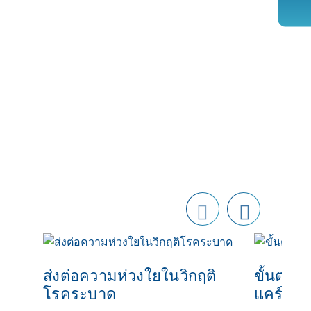
Prev
next
ious
ส่งต่อความห่วงใยในวิกฤติ
ขั้นตอน
โรคระบาด
แคร์