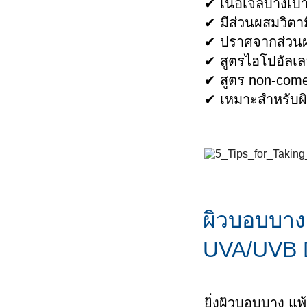
✔ เนื้อเจลบางเบา 
ล้างหน้าแบบไหนดีที่สุด?
แห้งเป็นขุย
ใช่
กันแดด
✔ มีส่วนผสมวิตาม
ป้องกันผิวหน้าแก่ก่อนวัยได้
ผิวไม่เรียบเ
วิธีดูแลลูกเป็
✔ ปราศจากส่วน
ผลิตภัณฑ์ดูแลผิวเด็กแรก
ด้วยกันแดด
ป็นขุย
Atopic Dermat
✔ สูตรไฮโปอัลเลอ
เกิด
โลชั่นหรือครีม เลือกที่ใช่ให้
สีผิวไม่สม่ำเ
ฟื้นฟูปัญหาผ
✔ สูตร non-come
ผลิตภัณฑ์สำหรับผิวแพ้ง่าย
ผิวสุขภาพดี
ลอก เป็นขุย 
✔ เหมาะสำหรับผิ
และ แห้งคัน
ปลดล็อคผิวสุขภาพดี ไม่แพ้
ฟื้นฟูผื่นแพ้
ง่ายอีกต่อไป
สุขภาพดีอีกคร
การดูแลสูตร
เคล็ดลับผิวดีที่ผู้เชี่ยวชาญ
แนะนำ
กันแดดสำหรับผิวแพ้ง่าย
ผิวบอบบาง
การดูแลผิวเด็กแสนบอบบาง
UVA/UVB D
ของลูกน้อย
ขั้นตอนดูแลผิวบอบบางหลัง
ทำเลเซอร์ให้กลับมาสุขภาพ
ยิ่งผิวบอบบาง แพ