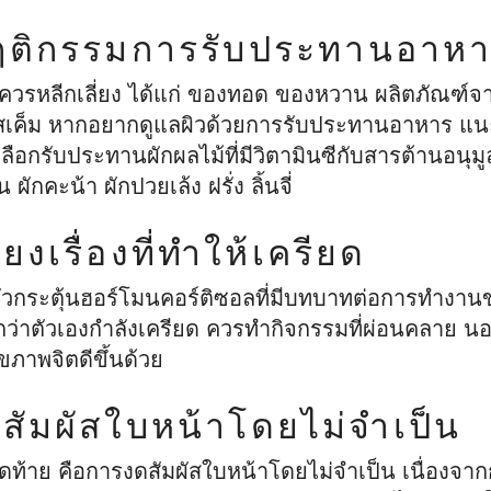
พฤติกรรมการรับประทานอาห
นควรหลีกเลี่ยง ได้แก่ ของทอด ของหวาน ผลิตภัณฑ
เค็ม หากอยากดูแลผิวด้วยการรับประทานอาหาร แนะน
ลือกรับประทานผักผลไม้ที่มีวิตามินซีกับสารต้านอนุมู
น ผักคะน้า ผักปวยเล้ง ฝรั่ง ลิ้นจี่
่ยงเรื่องที่ทำให้เครียด
ัวกระตุ้นฮอร์โมนคอร์ติซอลที่มีบทบาทต่อการทำงาน
สึกว่าตัวเองกำลังเครียด ควรทำกิจกรรมที่ผ่อนคลาย น
ุขภาพจิตดีขึ้นด้วย
สัมผัสใบหน้าโดยไม่จำเป็น
ีสุดท้าย คือการงดสัมผัสใบหน้าโดยไม่จำเป็น เนื่องจา