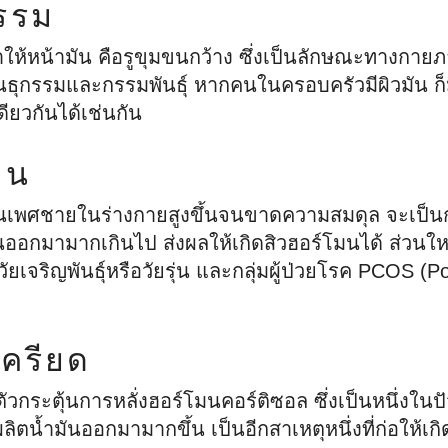
กรรม
พาวเวอร์ โซลูชัน”
น้ำมันสวีทอัลมอนด์
นียน ขรุขระ ลอก
นผื่นแพ้ผิวหนัง
เคล็ดลับล้างหน้าด้วยเซตา
โทโคฟีรอล
ทำให้หน้ามัน คือรูขุมขนกว้าง ซึ่งเป็นลักษณะทางกาย
itis
ฟิล ซูธติ้ง โฟมวอช
นธุกรรมและกรรมพันธุ์ หากคนในครอบครัวมีผิวมัน ก็ม
สมอ มีจุดด่างดำ
ียวกันได้เช่นกัน
ิวแห้ง แดง หน้า
ผิวสุขภาพดีแบบฉบับเซตา
ด้วยเซ็ท CTMP
ฟิล
มน
ผิวหนังให้กลับมา
ั้ง ด้วยขั้นตอน
นเพศชายในร่างกายสูงขึ้นจนขาดความสมดุล จะเป็นก
พิเศษ
ออกมามากเกินไป ส่งผลให้เกิดสิวฮอร์โมนได้ ส่วนใหญ่ม
งวัยเจริญพันธุ์หรือวัยรุ่น และกลุ่มผู้ป่วยโรค PCOS (P
ครียด
วกระตุ้นการหลั่งฮอร์โมนคอร์ติซอล ซึ่งเป็นหนึ่งในปั
ิตน้ำมันออกมามากขึ้น เป็นอีกสาเหตุหนึ่งที่ก่อให้เกิ