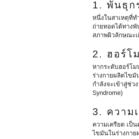
ล้างหน้าแบบไหนดีที่สุด?
แห้งเป็นขุย
1. พันธุ
ใช่
กันแดด
ป้องกันผิวหน้าแก่ก่อนวัยได้
ผิวไม่เรียบเ
วิธีดูแลลูกเป็
หนึ่งในสาเหตุที่
ผลิตภัณฑ์ดูแลผิวเด็กแรก
ด้วยกันแดด
ป็นขุย
Atopic Dermat
ถ่ายทอดได้ทางพั
เกิด
โลชั่นหรือครีม เลือกที่ใช่ให้
สีผิวไม่สม่ำเ
สภาพผิวลักษณะเด
ฟื้นฟูปัญหาผ
ผลิตภัณฑ์สำหรับผิวแพ้ง่าย
ผิวสุขภาพดี
ลอก เป็นขุย 
และ แห้งคัน
2. ฮอร์โ
ปลดล็อคผิวสุขภาพดี ไม่แพ้
ฟื้นฟูผื่นแพ้
ง่ายอีกต่อไป
สุขภาพดีอีกคร
หากระดับฮอร์โม
การดูแลสูตร
เคล็ดลับผิวดีที่ผู้เชี่ยวชาญ
ร่างกายผลิตไขมัน
แนะนำ
กำลังจะเข้าสู่ช่ว
Syndrome)
กันแดดสำหรับผิวแพ้ง่าย
การดูแลผิวเด็กแสนบอบบาง
3. ความเ
ของลูกน้อย
ความเครียด เป็นตั
ขั้นตอนดูแลผิวบอบบางหลัง
ไขมันในร่างกายผล
ทำเลเซอร์ให้กลับมาสุขภาพ