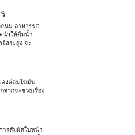
าร
์จากนม อาหารรส
ำให้ดื่มน้ำ
ลอิสระสูง จะ
ของต่อมไขมัน
อกจากจะช่วยเรื่อง
กการสัมผัสใบหน้า