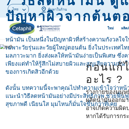
7 วิธีลดหน้ามัน ด
ไทย
ค้นหาในร้าน
ปัญหาผิวจากต้นต
ใหม่
ผลิต
หน้ามัน เป็นหนึ่งในปัญหาผิวที่สร้างความกังวลใ
เฉพาะวัยรุ่นและวัยผู้ใหญ่ตอนต้น ยิ่งในประเทศไท
ผลิตภัณฑ์ทำความสะอาดผิว
ขั้นตอนการดูแลผิวด้วยสกิน
ผิวมัน สิวแล
ผิวแพ้จากมลพ
มลภาวะมาก ยิ่งส่งผลให้หน้ามันง่ายเป็นพิเศษ ซึ่
แคร์
เริ่มใหม่
เพียงแต่ทำให้รู้สึกไม่สบายผิวและสูญเสียความมั่นใ
ก่อนแก้ไ
ผลิตภัณฑ์ทำความสะอาดผิว
ผิวหมองคล้ำ
หน้า
ในวันที่ฤดูฝุ่นครองเมือง
ชื้น
ผิวแพ้ของคน
ของการเกิดสิวอีกด้วย
อะไร ?
ผลิตภัณฑ์ทำความสะอาดผิว
ตัวช่วยดูแลผิวหน้าให้สะอาด
เครื่องสำอาง
รีมูฟจุดด่างด
ดังนั้น บทความนี้จะพาคุณไปทำความเข้าใจว่าหน้
กาย
หมดจดจาก PM2.5
บนผิว
สม่ำเสมอ
ร่างกายของมนุษย์
แนะนำวิธีลดหน้ามันอย่างมีประสิทธิภาพ ช่วยฟื้นฟู
ผลิตน้ำมันออกมาเ
มอยซ์เจอไรเซอร์ & เซรั่ม
บอกลา 5 สัญญาณผิวแพ้ง่าย
ผิวแห้งกร้าน
รักษาสิวผดใ
สุขภาพดี เนียนใส มุมไหนก็มั่นใจขึ้นกว่าที่เคย
อาจเกิดความผิดป
บำรุงผิวหน้า
ถูกวิธี
เลือกคลีนเซอร์ที่ใช่ตาม
ผิวมีอาการผื่
หากได้รับการกระต
มอยซ์เจอไรเซอร์บำรุงผิว
สไตล์ผิวคุณ
หยุดผิวแห้งก
ผิวระคายเคื
กาย
ขุย ด้วยมอยซ์