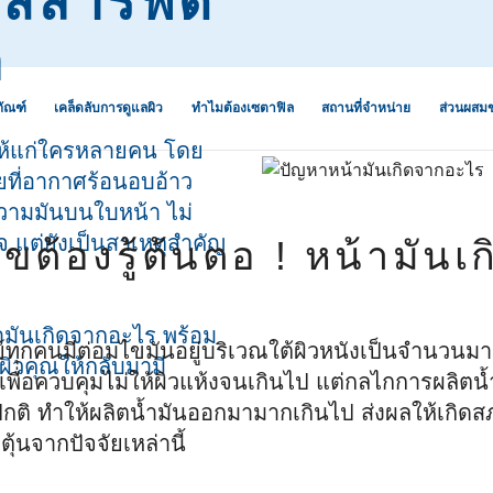
ูแลสารพัด
อ
ภัณฑ์
เคล็ดลับการดูแลผิว
ทำไมต้องเซตาฟิล
สถานที่จำหน่าย
ส่วนผสม
จให้แก่ใครหลายคน โดย
ยที่อากาศร้อนอบอ้าว
ะริ้วรอยจากสิว
ิษ ฝุ่น ควัน
ผิวแห้ง
การดูแลระบบนิเวศผิวเพื่อ
ว่านหางจระเข้
งความมันบนใบหน้า ไม่
ป้องกันผิวแพ้ง่าย
จ แต่ยังเป็นสาเหตุสำคัญ
ขต้องรู้ต้นตอ ! หน้ามันเ
 ขาดความชุ่ม
ผิวผสม
น้ำมันอะโวคาโด
ออกกำลังกาย
5 เหตุผลที่คุณจะรัก “เซตา
ผิวธรรมดา
เซราไมด์
ฟิล”
และสิ่งสกปรก
ำ ปรับสีผิวไม่
ผิวมัน
กลีเซอรีน
ามันเกิดจากอะไร พร้อม
การอ่านฉลากสำหรับผิวแพ้
ทุกคนมีต่อมไขมันอยู่บริเวณใต้ผิวหนังเป็นจำนวนมาก 
ผิวคุณให้กลับมามี
ง่าย
กรดไฮยาลูโรนิก
พื่อควบคุมไม่ให้ผิวแห้งจนเกินไป แต่กลไกการผลิตน
ห้หายขาดอย่าง
กติ ทำให้ผลิตน้ำมันออกมามากเกินไป ส่งผลให้เกิดสภ
เซตาฟิลปรับสูตร “ผิวแพ้
ไนอะซินาไมด์
นภูมิแพ้
อย่ายอมแพ้”
ุ้นจากปัจจัยเหล่านี้
ร้าน ลอกเป็น
แพนทีนอล
อง แห้งแตก
เจอไรเซอร์ที่
หมดห่วงเรื่องผิวด้วย “สกิน