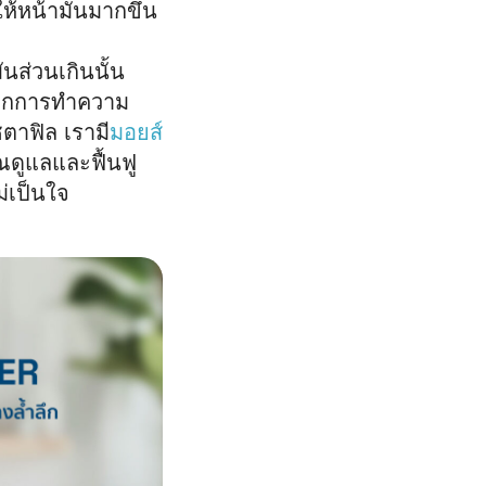
ห้หน้ามันมากขึ้น
นส่วนเกินนั้น
มจากการทำความ
ซตาฟิล เรามี
มอยส์
ณดูแลและฟื้นฟู
ม่เป็นใจ