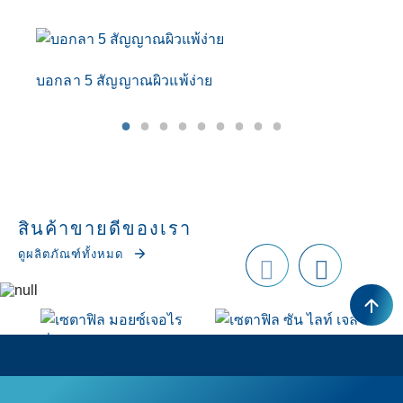
บอกลา 5 สัญญาณผิวแพ้ง่าย
รู
สินค้าขายดีของเรา
ดูผลิตภัณฑ์ทั้งหมด
Prev
next
ious
เซตาฟิล มอยซ์เจอไร
เซตาฟิล ซัน ไลท์ เจล
ซิ่ง ครีม
เอสพีเอฟ 50+