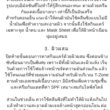
รูปแบบอิมัลชันที่ไม่ทำให้รู้สึกเหนอะหนะ ตามด้วยครีม
กันแดดเนื้อบางเบา เท่านี้ก็เป็นอันเสร็จ
สำหรับตอนเย็น แนะนำให้คนผิวมันใช้คลีนซิงแบบไม่มี
น้ำมันเพื่อทำความสะอาดผิว จากนั้นจึงใช้สกินแคร์
เฉพาะจุด น้ำตบ และ Mask Sheet เพื่อให้ผิวหน้าเนียน
นุ่มอยู่เสมอ
3. ผิวผสม
ปิดท้ายขั้นตอนการทาสกินแคร์ด้วยผิวผสม ซึ่งค่อนข้าง
ซับซ้อนมากเป็นพิเศษ เพราะมีทั้งผิวมันและผิวแห้ง เริ่ม
วันด้วยการใช้โฟมล้างหน้าขจัดความมันส่วนเกิน แล้ว
ใช้โทนเนอร์ที่ช่วยคุมความมันสำหรับผิวบริเวณ T-Zone
ตามด้วยเอสเซนส์เนื้อบางเบา อิมิลชันเพิ่มความชุ่มชื้น
และครีมกันแดดที่ค่า SPF เหมาะสมกับไลฟ์สไตล์
ส่วนในช่วงเย็น ควรใช้คลีนซิงที่ไม่ทำให้ผิวแห้งเกินไป
แล้วทำความสะอาดด้วยเจลล้างหน้าสูตรอ่อนโยน ต่อ