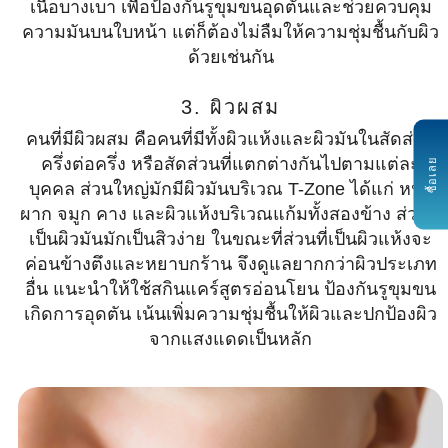
เนื้อบางเบา เพื่อป้องกันรูขุมขนอุดตันและช่วยควบคุม
ความมันบนใบหน้า แต่ก็ต้องไม่ลืมให้ความชุ่มชื้นกับผิว
ด้วยเช่นกัน
3. ผิวผสม
คนที่มีผิวผสม คือคนที่มีทั้งผิวแห้งและผิวมันในสัดส่วน
ครึ่งต่อครึ่ง หรือสัดส่วนที่แตกต่างกันไปตามแต่ละ
ซื้อเลย
บุคคล ส่วนใหญ่มักมีผิวมันบริเวณ T-Zone ได้แก่ หน้า
ผาก จมูก คาง และผิวแห้งบริเวณแก้มทั้งสองข้าง ส่วนที่
เป็นผิวมันมักเป็นสิวง่าย ในขณะที่ส่วนที่เป็นผิวแห้งจะ
ค่อนข้างตึงและหยาบกร้าน จึงดูแลยากกว่าผิวประเภท
อื่น แนะนำให้ใช้สกินแคร์สูตรอ่อนโยน ป้องกันรูขุมขน
เกิดการอุดตัน เน้นเพิ่มความชุ่มชื้นให้ผิวและปกป้องผิว
จากแสงแดดเป็นหลัก