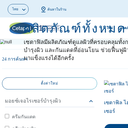
ไทย
ค้นหาในร้าน
ผลิตภัณฑ์ทั้งหมด
ใหม่
ผลิต
เซตาฟิลมีผลิตภัณฑ์ดูแลผิวที่ครอบคลุมทั
บำรุงผิว และกันแดดที่อ่อนโยน ช่วยฟื้นฟูผ
ผลิตภัณฑ์ทำความสะอาดผิว
ขั้นตอนการดูแลผิวด้วยสกิน
ผิวมัน สิวแล
ผิวแพ้จากมลพ
มาแข็งแรงได้อีกครั้ง
แคร์
เริ่มใหม่
24 การค้นหา
ผลิตภัณฑ์ทำความสะอาดผิว
ผิวหมองคล้ำ
หน้า
ในวันที่ฤดูฝุ่นครองเมือง
ชื้น
ผิวแพ้ของคน
ผลิตภัณฑ์ทำความสะอาดผิว
ตัวช่วยดูแลผิวหน้าให้สะอาด
เครื่องสำอาง
รีมูฟจุดด่างด
ตั้งค่าใหม่
กาย
หมดจดจาก PM2.5
บนผิว
สม่ำเสมอ
มอยซ์เจอไรเซอร์ & เซรั่ม
บอกลา 5 สัญญาณผิวแพ้ง่าย
ผิวแห้งกร้าน
รักษาสิวผดใ
มอยซ์เจอไรเซอร์บำรุงผิว
เซตาฟิล ไฮ
บำรุงผิวหน้า
ถูกวิธี
เซอร์
เลือกคลีนเซอร์ที่ใช่ตาม
ผิวมีอาการผื่
ครีมกันแดด
มอยซ์เจอไรเซอร์บำรุงผิว
สไตล์ผิวคุณ
หยุดผิวแห้งก
ค้นหาจาก มอยซ์เจอไรเซอร์บำรุงผิว: ครีมกันแดด
ผิวระคายเคื
กาย
ขุย ด้วยมอยซ์