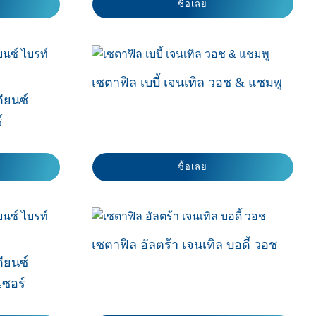
ซื้อเลย
เซตาฟิล เบบี้ เจนเทิล วอช & แชมพู
ดียนซ์
์
ซื้อเลย
เซตาฟิล อัลตร้า เจนเทิล บอดี้ วอช
ดียนซ์
เซอร์