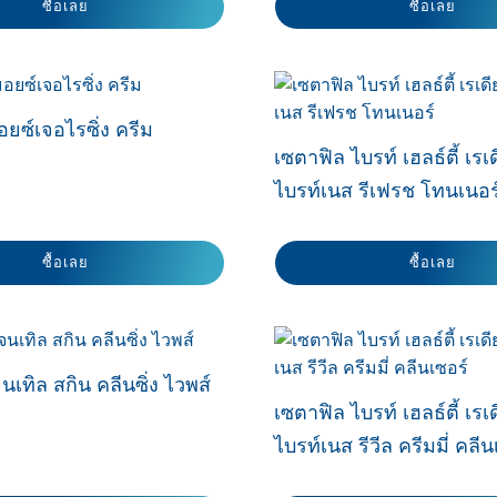
ซื้อเลย
ซื้อเลย
พาวเวอร์ โซลูชัน”
น้ำมันสวีทอัลมอนด์
นียน ขรุขระ ลอก
นผื่นแพ้ผิวหนัง
เคล็ดลับล้างหน้าด้วยเซตา
โทโคฟีรอล
itis
ฟิล ซูธติ้ง โฟมวอช
สมอ มีจุดด่างดำ
ิวแห้ง แดง หน้า
ยซ์เจอไรซิ่ง ครีม
ผิวสุขภาพดีแบบฉบับเซตา
ด้วยเซ็ท CTMP
เซตาฟิล ไบรท์ เฮลธ์ตี้ เรเ
ฟิล
ไบรท์เนส รีเฟรช โทนเนอร
ผิวหนังให้กลับมา
ั้ง ด้วยขั้นตอน
พิเศษ
ซื้อเลย
ซื้อเลย
นเทิล สกิน คลีนซิ่ง ไวพส์
ดอื่น ๆ
เซตาฟิล ไบรท์ เฮลธ์ตี้ เรเ
ไบรท์เนส รีวีล ครีมมี่ คลีน