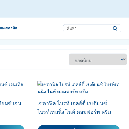
ของเซตาฟิล
ดียนซ์ เจน
เซตาฟิล ไบรท์ เฮลธ์ตี้ เรเดียนซ์
ไบรท์เทนนิ่ง ไนท์ คอมฟอร์ท ครีม