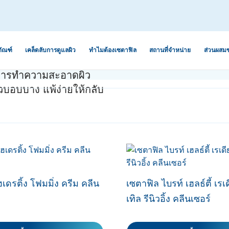
ภัณฑ์
เคล็ดลับการดูแลผิว
ทำไมต้องเซตาฟิล
สถานที่จำหน่าย
ส่วนผสม
้งการทำความสะอาดผิว
ิวบอบบาง แพ้ง่ายให้กลับ
ะริ้วรอยจากสิว
ิษ ฝุ่น ควัน
ผิวแห้ง
การดูแลระบบนิเวศผิวเพื่อ
ว่านหางจระเข้
ป้องกันผิวแพ้ง่าย
 ขาดความชุ่ม
ผิวผสม
น้ำมันอะโวคาโด
ออกกำลังกาย
5 เหตุผลที่คุณจะรัก “เซตา
ผิวธรรมดา
เซราไมด์
ฟิล”
และสิ่งสกปรก
ำ ปรับสีผิวไม่
ผิวมัน
กลีเซอรีน
การอ่านฉลากสำหรับผิวแพ้
ง่าย
กรดไฮยาลูโรนิก
ห้หายขาดอย่าง
เดรติ้ง โฟมมิ่ง ครีม คลีน
เซตาฟิล ไบรท์ เฮลธ์ตี้ เรเ
เซตาฟิลปรับสูตร “ผิวแพ้
ไนอะซินาไมด์
เทิล รีนิวอิ้ง คลีนเซอร์
นภูมิแพ้
อย่ายอมแพ้”
ร้าน ลอกเป็น
แพนทีนอล
อง แห้งแตก
เจอไรเซอร์ที่
หมดห่วงเรื่องผิวด้วย “สกิน