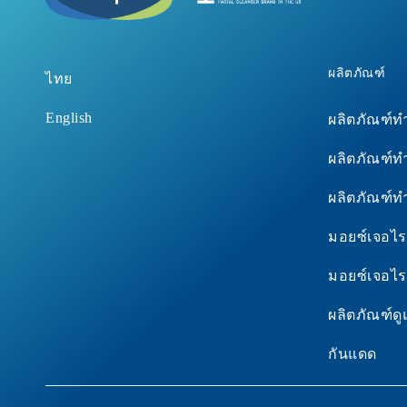
ล้างหน้าแบบไหนดีที่สุด?
แห้งเป็นขุย
ใช่
กันแดด
ป้องกันผิวหน้าแก่ก่อนวัยได้
ผิวไม่เรียบเ
วิธีดูแลลูกเป็
ผลิตภัณฑ์ดูแลผิวเด็กแรก
ด้วยกันแดด
ป็นขุย
Atopic Dermat
ผลิตภัณฑ์
ไทย
เกิด
โลชั่นหรือครีม เลือกที่ใช่ให้
สีผิวไม่สม่ำเ
ฟื้นฟูปัญหาผ
English
ผลิตภัณฑ์
ผลิตภัณฑ์สำหรับผิวแพ้ง่าย
ผิวสุขภาพดี
ลอก เป็นขุย 
และ แห้งคัน
ปลดล็อคผิวสุขภาพดี ไม่แพ้
ผลิตภัณฑ์
ฟื้นฟูผื่นแพ้
ง่ายอีกต่อไป
สุขภาพดีอีกคร
ผลิตภัณฑ์
การดูแลสูตร
เคล็ดลับผิวดีที่ผู้เชี่ยวชาญ
มอยซ์เจอไรเ
แนะนำ
กันแดดสำหรับผิวแพ้ง่าย
มอยซ์เจอไร
การดูแลผิวเด็กแสนบอบบาง
ผลิตภัณฑ์ดู
ของลูกน้อย
กันแดด
ขั้นตอนดูแลผิวบอบบางหลัง
ทำเลเซอร์ให้กลับมาสุขภาพ