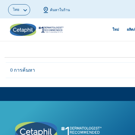
ไทย
ค้นหาในร้าน
ใหม่
ผลิต
ผลิตภัณฑ์ทำความสะอาดผิว
ขั้นตอนการดูแลผิวด้วยสกิน
ผิวมัน สิวแล
ผิวแพ้จากมลพ
แคร์
เริ่มใหม่
ผลิตภัณฑ์ทำความสะอาดผิว
ผิวหมองคล้ำ
0 การค้นหา
หน้า
ในวันที่ฤดูฝุ่นครองเมือง
ชื้น
ผิวแพ้ของคน
ผลิตภัณฑ์ทำความสะอาดผิว
ตัวช่วยดูแลผิวหน้าให้สะอาด
เครื่องสำอาง
รีมูฟจุดด่างด
กาย
หมดจดจาก PM2.5
บนผิว
สม่ำเสมอ
มอยซ์เจอไรเซอร์ & เซรั่ม
บอกลา 5 สัญญาณผิวแพ้ง่าย
ผิวแห้งกร้าน
รักษาสิวผดใ
บำรุงผิวหน้า
ถูกวิธี
เลือกคลีนเซอร์ที่ใช่ตาม
ผิวมีอาการผื่
มอยซ์เจอไรเซอร์บำรุงผิว
สไตล์ผิวคุณ
หยุดผิวแห้งก
ผิวระคายเคื
กาย
ขุย ด้วยมอยซ์