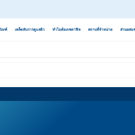
ภัณฑ์
เคล็ดลับการดูแลผิว
ทำไมต้องเซตาฟิล
สถานที่จำหน่าย
ส่วนผสม
ะริ้วรอยจากสิว
ิษ ฝุ่น ควัน
ผิวแห้ง
การดูแลระบบนิเวศผิวเพื่อ
ว่านหางจระเข้
ป้องกันผิวแพ้ง่าย
 ขาดความชุ่ม
ผิวผสม
น้ำมันอะโวคาโด
ออกกำลังกาย
5 เหตุผลที่คุณจะรัก “เซตา
ผิวธรรมดา
เซราไมด์
ฟิล”
และสิ่งสกปรก
ำ ปรับสีผิวไม่
ผิวมัน
กลีเซอรีน
การอ่านฉลากสำหรับผิวแพ้
ง่าย
กรดไฮยาลูโรนิก
ห้หายขาดอย่าง
เซตาฟิลปรับสูตร “ผิวแพ้
ไนอะซินาไมด์
นภูมิแพ้
อย่ายอมแพ้”
ร้าน ลอกเป็น
แพนทีนอล
อง แห้งแตก
เจอไรเซอร์ที่
หมดห่วงเรื่องผิวด้วย “สกิน