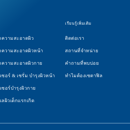
พาวเวอร์ โซลูชัน”
น้ำมันสวีทอัลมอนด์
นียน ขรุขระ ลอก
นผื่นแพ้ผิวหนัง
เคล็ดลับล้างหน้าด้วยเซตา
โทโคฟีรอล
itis
ฟิล ซูธติ้ง โฟมวอช
เรียนรู้เพิ่มเติม
สมอ มีจุดด่างดำ
ิวแห้ง แดง หน้า
ผิวสุขภาพดีแบบฉบับเซตา
ทำความสะอาดผิว
ติดต่อเรา
ด้วยเซ็ท CTMP
ฟิล
ทำความสะอาดผิวหน้า
สถานที่จำหน่าย
ผิวหนังให้กลับมา
ั้ง ด้วยขั้นตอน
ทำความสะอาดผิวกาย
คำถามที่พบบ่อย
พิเศษ
ซอร์ & เซรั่ม บำรุงผิวหน้า
ทำไมต้องเซตาฟิล
เซอร์บำรุงผิวกาย
แลผิวเด็กแรกเกิด