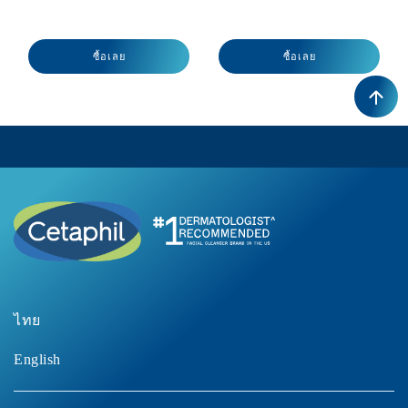
ซื้อเลย
ซื้อเลย
ไทย
English