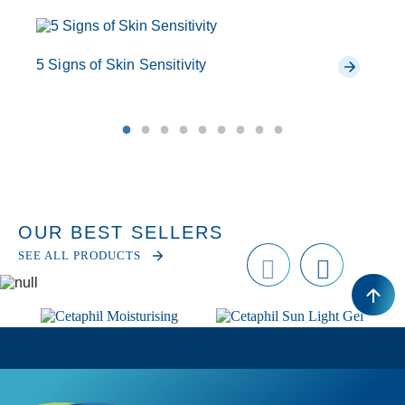
5 Signs of Skin Sensitivity
A 
OUR BEST SELLERS
SEE ALL PRODUCTS
Prev
next
ious
Cetaphil Moisturising
Cetaphil Sun Light Gel
Cream
SPF 50+