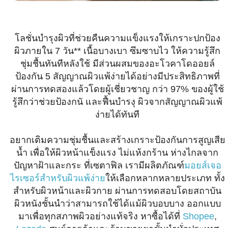
โลชั่นบำรุงผิวที่ช่วยคืนความแข็งแรงให้เกราะปกป้อง
ผิวภายใน 7 วัน** เนื้อบางเบา ซึมซาบไว ให้ความรู้สึก
ชุ่มชื้นทันทีหลังใช้ มีส่วนผสมของอะโวคาโดออยล์
ป้องกัน 5 สัญญาณผิวแพ้ง่ายได้อย่างมีประสิทธิภาพที่
ผ่านการทดสองแล้วโดยผู้เชี่ยวชาญ กว่า 97% ของผู้ใช้
รู้สึกว่าช่วยป้องกนั และฟื้นบำรงุ ผิวจากสัญญาณผิวแพ้
ง่ายได้ทันที
อยากเติมความชุ่มชื้นและสร้างเกราะป้องกันการสูญเสีย
น้ำ เพื่อให้ผิวหน้าแข็งแรง ไม่แห้งกร้าน ห่างไกลจาก
ปัญหาฝ้าและกระ ที่เซตาฟิล เรามีผลิตภัณฑ์
มอยส์เจอ
ไรเซอร์สำหรับผิวแพ้ง่าย
ให้เลือกหลากหลายประเภท ทั้ง
สำหรับผิวหน้าและผิวกาย ผ่านการทดสอบโดยสถาบัน
ผิวหนังชั้นนำว่าสามารถใช้ได้แม้ผิวบอบบาง ออกแบบ
มาเพื่อทุกสภาพผิวอย่างแท้จริง หาซื้อได้ที่
Shopee
,