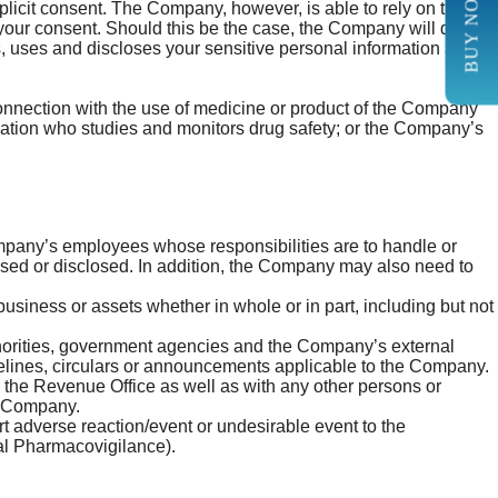
BUY NOW
xplicit consent. The Company, however, is able to rely on the
 your consent. Should this be the case, the Company will do so
, uses and discloses your sensitive personal information are as
 connection with the use of medicine or product of the Company
isation who studies and monitors drug safety; or the Company’s
pany’s employees whose responsibilities are to handle or
, used or disclosed. In addition, the Company may also need to
siness or assets whether in whole or in part, including but not
thorities, government agencies and the Company’s external
idelines, circulars or announcements applicable to the Company.
the Revenue Office as well as with any other persons or
he Company.
t adverse reaction/event or undesirable event to the
bal Pharmacovigilance).