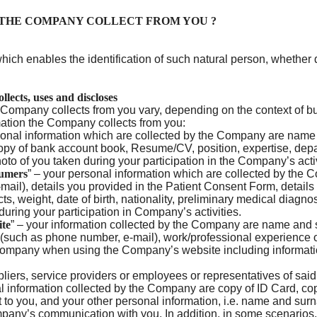
พาวเวอร์ โซลูชัน”
THE COMPANY COLLECT FROM YOU ?
นผื่นแพ้ผิวหนัง
เคล็ดลับล้างหน้าด้วยเซตา
itis
ฟิล ซูธติ้ง โฟมวอช
 enables the identification of such natural person, whether dir
ิวแห้ง แดง หน้า
ผิวสุขภาพดีแบบฉบับเซตา
ด้วยเซ็ท CTMP
ects, uses and discloses
ฟิล
pany collects from you vary, depending on the context of bu
mation the Company collects from you:
ผิวหนังให้กลับมา
rsonal information which are collected by the Company are nam
ั้ง ด้วยขั้นตอน
 copy of bank account book, Resume/CV, position, expertise, depa
พิเศษ
oto of you taken during your participation in the Company’s acti
sumers
” – your personal information which are collected by th
mail), details you provided in the Patient Consent Form, details 
, weight, date of birth, nationality, preliminary medical diagnosi
during your participation in Company’s activities.
ite
” – your information collected by the Company are name and
ails (such as phone number, e-mail), work/professional experienc
e Company when using the Company’s website including informatio
liers, service providers or employees or representatives of sai
nal information collected by the Company are copy of ID Card, c
 to you, and your other personal information, i.e. name and su
ompany’s communication with you. In addition, in some scenario