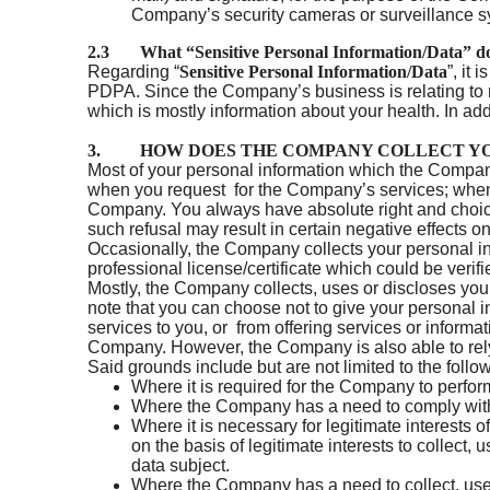
Company’s security cameras or surveillance 
2.3 What “Sensitive Personal Information/Data” do
Regarding “
Sensitive Personal Information/Data
”, it
PDPA. Since the Company’s business is relating to 
which is mostly information about your health. In ad
3. HOW DOES THE COMPANY COLLECT YO
Most of your personal information which the Company 
when you request for the Company’s services; when
Company. You always have absolute right and choice
such refusal may result in certain negative effects o
Occasionally, the Company collects your personal in
professional license/certificate which could be veri
Mostly, the Company collects, uses or discloses your
note that you can choose not to give your personal 
services to you, or from offering services or inform
Company. However, the Company is also able to rely 
Said grounds include but are not limited to the follo
Where it is required for the Company to perform 
Where the Company has a need to comply with 
Where it is necessary for legitimate interests 
on the basis of legitimate interests to collect
data subject.
Where the Company has a need to collect, use or