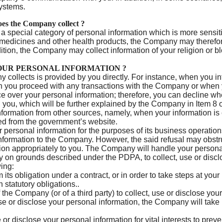
systems.
es the Company collect ?
 is a special category of personal information which is more sensit
medicines and other health products, the Company may therefore 
dition, the Company may collect information of your religion or b
UR PERSONAL INFORMATION ?
collects is provided by you directly. For instance, when you int
 you proceed with any transactions with the Company or when 
 over your personal information; therefore, you can decline w
n you, which will be further explained by the Company in Item 8 o
formation from other sources, namely, when your information is 
fied from the government’s website.
 personal information for the purposes of its business operations
information to the Company. However, the said refusal may obstr
ation appropriately to you. The Company will handle your persona
on grounds described under the PDPA, to collect, use or disclo
wing:
its obligation under a contract, or in order to take steps at your 
statutory obligations..
of the Company (or of a third party) to collect, use or disclose y
, use or disclose your personal information, the Company will tak
 disclose your personal information for vital interests to preve