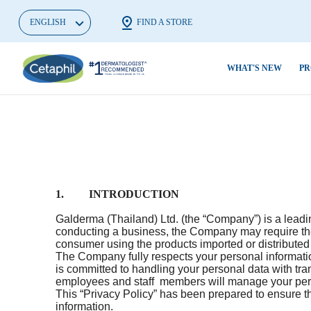
ENGLISH
FIND A STORE
WHAT'S NEW
PR
Cleansers
Getting Started On A
Oily Skin &
ผิวแพ้จากมลพ
Skincare Routine
Blemishes
เริ่มใหม่
Facial Cleansers
Dull,Dehydra
ในวันที่ฤดูฝุ่นครองเมือง
Body Cleansers
ผิวแพ้ของคน
Dirt & Make
ตัวช่วยดูแลผิวหน้าให้สะอาด
Facial Moisturizers &
1. INTRODUCTION
รีมูฟจุดด่างด
Serums
Dryness
หมดจดจาก PM2.5
สม่ำเสมอ
Galderma (Thailand) Ltd. (the “Company”) is a leading
Body Moisturizers
Eczema
5 Signs of Skin Sensitivity
conducting a business, the Company may require the 
รักษาสิวผดใ
consumer using the products imported or distribute
Sunscreens
Irritated,Cr
เลือกคลีนเซอร์ที่ใช่ตาม
The Company fully respects your personal informatio
ถูกวิธี
is committed to handling your personal data with tr
Baby Skincare
สไตล์ผิวคุณ
Rough,Bumpy
employees and staff members will manage your per
หยุดผิวแห้งก
This “Privacy Policy” has been prepared to ensure t
Pro Ad Derma
Uneven Tone
ล้างหน้าแบบไหนดีที่สุด?
ขุย ด้วยมอยซ์
information.