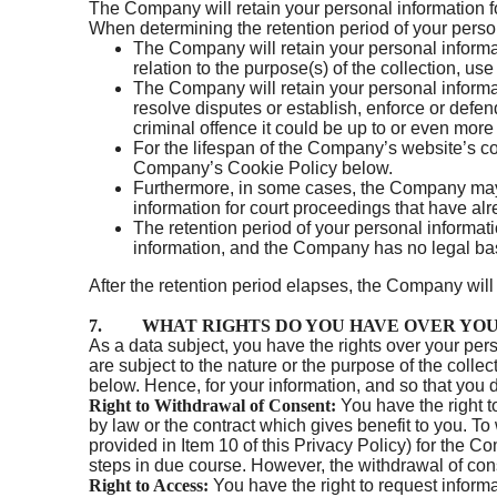
The Company will retain your personal information for
When determining the retention period of your person
The Company will retain your personal informat
relation to the purpose(s) of the collection, use
The Company will retain your personal informati
resolve disputes or establish, enforce or defend
criminal offence it could be up to or even mor
For the lifespan of the Company’s website’s co
Company’s Cookie Policy below.
Furthermore, in some cases, the Company may b
information for court proceedings that have alr
The retention period of your personal informa
information, and the Company has no legal bas
After the retention period elapses, the Company wil
7. WHAT RIGHTS DO YOU HAVE OVER YOU
As a data subject, you have the rights over your per
are subject to the nature or the purpose of the coll
below. Hence, for your information, and so that you
Right to Withdrawal of Consent:
You have the right t
by law or the contract which gives benefit to you. T
provided in Item 10 of this Privacy Policy) for the
steps in due course. However, the withdrawal of conse
Right to Access:
You have the right to request informa