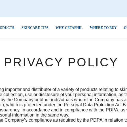
ODUCTS
SKINCARE TIPS
WHY CETAPHIL
WHERE TO BUY
O
 Acne &
Dry Skin
Aloe Vera
ิษ ฝุ่น ควัน
การดูแลระบบนิเวศผิวเพื่อ
PRIVACY POLICY
ป้องกันผิวแพ้ง่าย
Combination Skin
Avocado Oil
ted
Normal Skin
Ceramides
ออกกำลังกาย
5 เหตุผลที่คุณจะรัก “เซตา
up Removal
ฟิล”
Oily Skin
Glycerin
ำ ปรับสีผิวไม่
การอ่านฉลากสำหรับผิวแพ้
Hyaluronic Acid
 importer and distributor of a variety of products relating to sk
collection, use or disclosure of your personal information, as 
ง่าย
Niacinamide
ห้หายขาดอย่าง
d by the Company or other individuals whom the Company has a
acked,Chapped
n, which is protected under the Personal Data Protection Act B
เซตาฟิลปรับสูตร “ผิวแพ้
Panthenol
ansparency, in accordance and in compliance with the PDPA, as 
,Flaky
อย่ายอมแพ้”
sonal information in the same way.
Sweet Almond Oil
ร้าน ลอกเป็น
he Company’s compliance as required by the PDPA in relation to 
 & Dark Spots
เจอไรเซอร์ที่
หมดห่วงเรื่องผิวด้วย “สกิน
Tocopherol