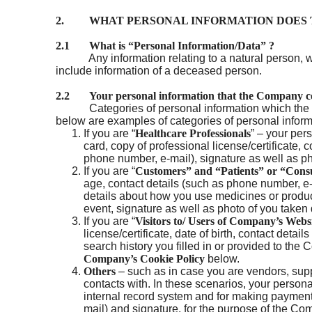
ใช่
ป้องกันผิวหน้าแก่ก่อนวัยได้
2. WHAT PERSONAL INFORMATION DOES 
ด้วยกันแดด
วิธีดูแลลูกเป็
2.1 What is “Personal Information/Data” ?
Atopic Dermat
Any information relating to a natural person, which
โลชั่นหรือครีม เลือกที่ใช่ให้
include information of a deceased person.
ฟื้นฟูปัญหาผ
ผิวสุขภาพดี
ลอก เป็นขุย 
2.2 Your personal information that the Company coll
ปลดล็อคผิวสุขภาพดี ไม่แพ้
Categories of personal information which the Com
below are examples of categories of personal infor
ฟื้นฟูผื่นแพ้
ง่ายอีกต่อไป
If you are “
Healthcare Professionals
” – your pe
สุขภาพดีอีกคร
card, copy of professional license/certificate,
เคล็ดลับผิวดีที่ผู้เชี่ยวชาญ
การดูแลสูตร
phone number, e-mail), signature as well as ph
แนะนำ
If you are “
Customers” and “Patients” or “Con
age, contact details (such as phone number, e-
กันแดดสำหรับผิวแพ้ง่าย
details about how you use medicines or products
event, signature as well as photo of you taken 
If you are “
Visitors to/ Users of Company’s Webs
การดูแลผิวเด็กแสนบอบบาง
license/certificate, date of birth, contact det
ของลูกน้อย
search history you filled in or provided to th
Company’s Cookie Policy
below.
ขั้นตอนดูแลผิวบอบบางหลัง
Others
– such as in case you are vendors, supp
contacts with. In these scenarios, your perso
ทำเลเซอร์ให้กลับมาสุขภาพ
internal record system and for making payment
ดีอีกครั้ง
mail) and signature, for the purpose of the C