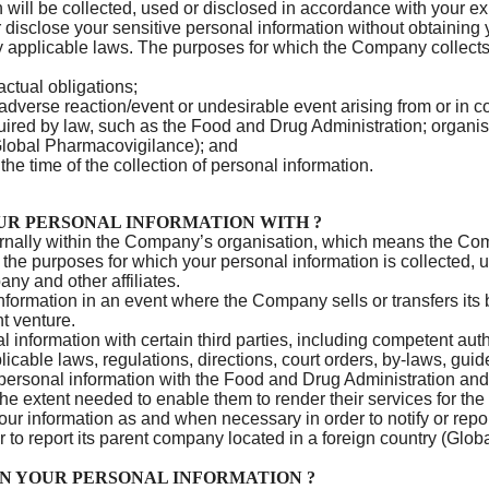
n will be collected, used or disclosed in accordance with your e
 disclose your sensitive personal information without obtaining
by applicable laws. The purposes for which the Company collects
ctual obligations;
n adverse reaction/event or undesirable event arising from or in
quired by law, such as the Food and Drug Administration; organ
(Global Pharmacovigilance); and
the time of the collection of personal information.
R PERSONAL INFORMATION WITH ?
rnally within the Company’s organisation, which means the Com
il the purposes for which your personal information is collected
any and other affiliates.
rmation in an event where the Company sells or transfers its bu
nt venture.
information with certain third parties, including competent au
licable laws, regulations, directions, court orders, by-laws, gu
rsonal information with the Food and Drug Administration and 
o the extent needed to enable them to render their services for t
ur information as and when necessary in order to notify or repor
r to report its parent company located in a foreign country (Glo
 YOUR PERSONAL INFORMATION ?