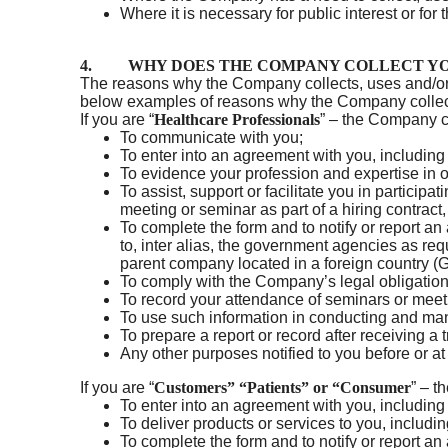
Where it is necessary for public interest or for t
4. WHY DOES THE COMPANY COLLECT YO
The reasons why the Company collects, uses and/or
below examples of reasons why the Company collect
If you are “
Healthcare Professionals
” – the Company co
To communicate with you;
To enter into an agreement with you, includi
To evidence your profession and expertise in 
To assist, support or facilitate you in partici
meeting or seminar as part of a hiring contra
To complete the form and to notify or report a
to, inter alias, the government agencies as re
parent company located in a foreign country 
To comply with the Company’s legal obligations
To record your attendance of seminars or mee
To use such information in conducting and ma
To prepare a report or record after receiving 
Any other purposes notified to you before or at 
If you are “
Customers” “Patients” or “Consumer
” – t
To enter into an agreement with you, includi
To deliver products or services to you, includi
To complete the form and to notify or report a