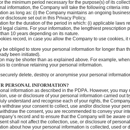
 the minimum period necessary for the purpose(s) of its collecti
al information, the Company will take the following criteria int
ion as long as: (i) the Company maintains an ongoing business re
 or disclosure set out in this Privacy Policy.
on for the duration of the period in which: (i) applicable laws re
 legal claims. For your information, the lengthiest prescription p
e than 10 years depending on its nature.
okies record, in case you allow the Company to use cookies, it w
e obliged to store your personal information for longer than th
eady been initiated).
tion may be shorter than as explained above. For example, when
is to continue retaining your personal information.
l securely delete, destroy or anonymise your personal informati
R PERSONAL INFORMATION?
sonal information as described in the PDPA. However, you may not
ection, use or disclosure of your personal information carried ou
 duly understand and recognise each of your rights, the Compan
o withdraw your consent to collect, use and/or disclose your pers
o withdraw the consent, you are recommended to convey your inte
 Company’s record and to ensure that the Company will be aware 
nt shall not affect the collection, use, or disclosure of person
tion about how your personal information is collected, used or d