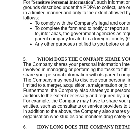
For “
Sensitive Personal Information
”, such informatio
grounds described under the PDPA to collect, use or
in a limited manner and only to the extent allowed 
follows:
To comply with the Company’s legal and contra
To complete the form and to notify or report a
to, inter alias, the government agencies as re
parent company located in a foreign country 
Any other purposes notified to you before or at 
5. WHOM DOES THE COMPANY SHARE YOU
The Company shares your personal information inte
involved in managing or performing the tasks to fulf
share your personal information with its parent comp
The Company may need to disclose your personal info
limited to a merger, acquisition, amalgamation or joi
Furthermore, the Company also shares your personal 
auditors to the extent necessary and required by app
For example, the Company may have to share your pe
entities, such as consultants or service providers t
In addition to the above, the Company also shares yo
organisation who studies and monitors drug safety o
6. HOW LONG DOES THE COMPANY RETAIN