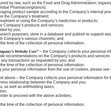
quired by law, such as the Food and Drug Administration; organ
(Global Pharmacovigilance);
naging product sample according to the Company’s internal proc
ive the Company’s treatment;
a treatment or using the Company’s medicines or products;
he Company’s products and services;
ested by you;
research purposes, store in a database and publish to support stud
ugh Company’s various channels; and
the time of the collection of personal information.
ompany’s Website User”
– the Company collects your personal inf
riate recommendations on the Company’s products and services 
 any transactions as requested by you; and
the time of the collection of personal information.
 your personal information from the use of cookies, please see f
ed above – the Company collects your personal information for 
iness relationship between the Company and you;
u, as well as withholding taxes;
tion;
rder to proceed with the above activities;
the time of the collection of personal information.