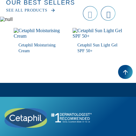
OUR BEST SELLERS
SEE ALL PRODUCTS
Prev
next
ious
Cetaphil Moisturising
Cetaphil Sun Light Gel
Cream
SPF 50+
BUY NOW
BUY NOW