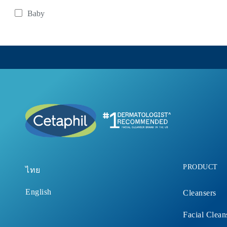
Baby
Refine By Product Lines: Baby
PRODUCT
ไทย
English
Cleansers
Facial Clean