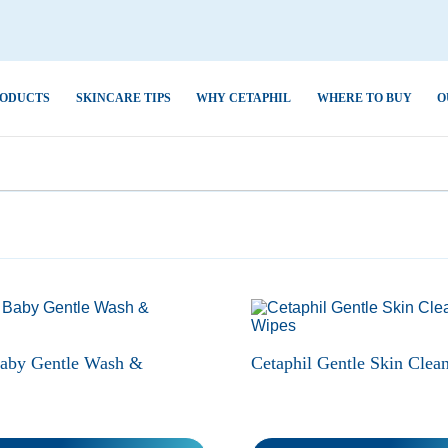
ODUCTS
SKINCARE TIPS
WHY CETAPHIL
WHERE TO BUY
O
 Acne &
Dry Skin
Aloe Vera
ิษ ฝุ่น ควัน
การดูแลระบบนิเวศผิวเพื่อ
ป้องกันผิวแพ้ง่าย
Combination Skin
Avocado Oil
ted
Normal Skin
Ceramides
ออกกำลังกาย
5 เหตุผลที่คุณจะรัก “เซตา
up Removal
ฟิล”
Oily Skin
Glycerin
ำ ปรับสีผิวไม่
การอ่านฉลากสำหรับผิวแพ้
Hyaluronic Acid
ง่าย
Niacinamide
ห้หายขาดอย่าง
acked,Chapped
Baby Gentle Wash &
Cetaphil Gentle Skin Clea
เซตาฟิลปรับสูตร “ผิวแพ้
Panthenol
,Flaky
อย่ายอมแพ้”
Sweet Almond Oil
ร้าน ลอกเป็น
 & Dark Spots
เจอไรเซอร์ที่
หมดห่วงเรื่องผิวด้วย “สกิน
Tocopherol