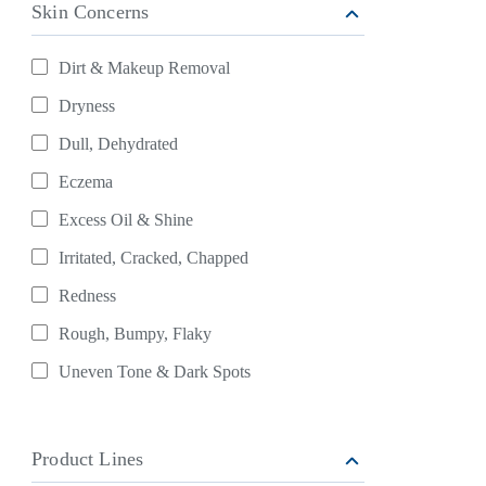
Skin Concerns
Dirt & Makeup Removal
Refine By Skin Concerns: Dirt & Makeup Removal
Dryness
Refine By Skin Concerns: Dryness
Dull, Dehydrated
Refine By Skin Concerns: Dull, Dehydrated
Eczema
Refine By Skin Concerns: Eczema
Excess Oil & Shine
Refine By Skin Concerns: Excess Oil & Shine
Irritated, Cracked, Chapped
Refine By Skin Concerns: Irritated, Cracked, Chapped
Redness
Refine By Skin Concerns: Redness
Rough, Bumpy, Flaky
Refine By Skin Concerns: Rough, Bumpy, Flaky
Uneven Tone & Dark Spots
Refine By Skin Concerns: Uneven Tone & Dark Spots
Product Lines