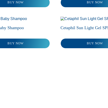
BUY NOW
BUY NOW
พาวเวอร์ โซลูชัน”
นผื่นแพ้ผิวหนัง
เคล็ดลับล้างหน้าด้วยเซตา
itis
ฟิล ซูธติ้ง โฟมวอช
ิวแห้ง แดง หน้า
Baby Shampoo
Cetaphil Sun Light Gel S
ผิวสุขภาพดีแบบฉบับเซตา
ด้วยเซ็ท CTMP
ฟิล
ผิวหนังให้กลับมา
BUY NOW
BUY NOW
ั้ง ด้วยขั้นตอน
พิเศษ