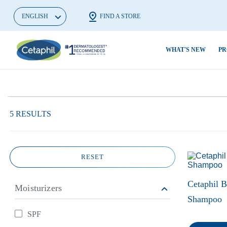
ENGLISH
FIND A STORE
WHAT'S NEW
PR
Cleansers
Getting Started On A
Oily Skin &
ผิวแพ้จากมลพ
Skincare Routine
Blemishes
เริ่มใหม่
Facial Cleansers
5 RESULTS
Dull,Dehydra
ในวันที่ฤดูฝุ่นครองเมือง
Body Cleansers
ผิวแพ้ของคน
Dirt & Make
ตัวช่วยดูแลผิวหน้าให้สะอาด
Facial Moisturizers &
รีมูฟจุดด่างด
Serums
Dryness
หมดจดจาก PM2.5
สม่ำเสมอ
RESET
Body Moisturizers
Eczema
5 Signs of Skin Sensitivity
รักษาสิวผดใ
Sunscreens
Irritated,Cr
Cetaphil 
เลือกคลีนเซอร์ที่ใช่ตาม
Moisturizers
ถูกวิธี
Shampoo
Baby Skincare
สไตล์ผิวคุณ
Rough,Bumpy
หยุดผิวแห้งก
SPF
Pro Ad Derma
Uneven Tone
Refine By Moisturizers: SPF
ล้างหน้าแบบไหนดีที่สุด?
ขุย ด้วยมอยซ์