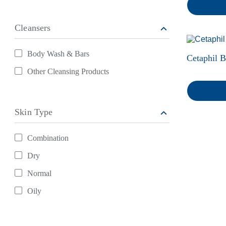
ใช่
ป้องกันผิวหน้าแก่ก่อนวัยได้
ด้วยกันแดด
Cleansers
วิธีดูแลลูกเป็
Atopic Dermat
โลชั่นหรือครีม เลือกที่ใช่ให้
Body Wash & Bars
ฟื้นฟูปัญหาผ
Cetaphil 
ผิวสุขภาพดี
Refine By Cleansers: Body Wash & Bars
ลอก เป็นขุย 
Other Cleansing Products
Refine By Cleansers: Other Cleansing Products
ปลดล็อคผิวสุขภาพดี ไม่แพ้
ฟื้นฟูผื่นแพ้
ง่ายอีกต่อไป
สุขภาพดีอีกคร
เคล็ดลับผิวดีที่ผู้เชี่ยวชาญ
Skin Type
การดูแลสูตร
แนะนำ
Combination
กันแดดสำหรับผิวแพ้ง่าย
Refine By Skin Type: Combination
Dry
Refine By Skin Type: Dry
การดูแลผิวเด็กแสนบอบบาง
Normal
ของลูกน้อย
Refine By Skin Type: Normal
Oily
ขั้นตอนดูแลผิวบอบบางหลัง
Refine By Skin Type: Oily
ทำเลเซอร์ให้กลับมาสุขภาพ
ดีอีกครั้ง